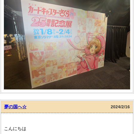
りました
もうね、主人公のさくらちゃんの等身大パネル（各素敵なコス
チュームに着替えての）が並んでいたり、
実際にさくらちゃんの魔法陣の上に立って「レリーーーーー
夢の国へ☆
2024/2/16
ズ」（封印をする動作）を行ったり、
大人になってもさくらちゃんとの思い出が出来てとても素敵な
記念展でした
こんにちは