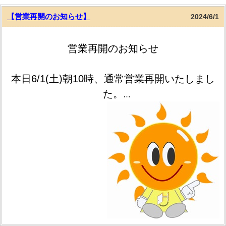
旅行先故に食べすぎでまぁまぁお腹いっぱいな状態で挑んでし
【営業再開のお知らせ】
2024/6/1
まいましたが
炭焼きの香りに食欲を誘われあっという間に食べてしまいまし
営業再開のお知らせ
た
笑
本日6/1(土)朝10時、通常営業再開いたしまし
身がふわっふわんでおいしくとっっってもおいしく元気チャー
た。
ジされました☆
皆様のご来店、心よりお待ちしております。
ハウステーション中村橋店