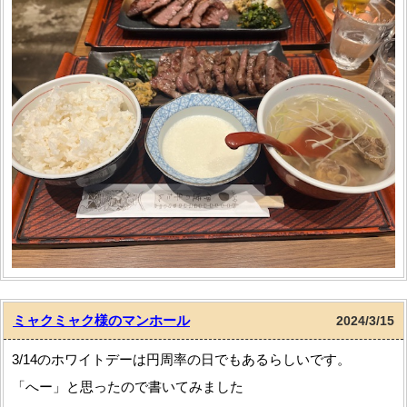
池袋にある『伊達の牛タン本舗』の牛タンセットです…！
夫と行ったので、スタンダードな牛タン定食とタン元定食と2
種類注文しました！
どちらもおいしすぎて、思い出すとよだれが出ます
笑
プチ贅沢の際にはまた絶対に行きたいです
！！！
ミャクミャク様のマンホール
2024/3/15
3/14のホワイトデーは円周率の日でもあるらしいです。
「へー」と思ったので書いてみました