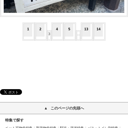
私はほっけの食券を購入しました☆
1
2
4
5
13
14
3
...
なんと目の前で焼いてくれます
魚は大ぶりで食べ応えがあっておいしかったです
たくさん食べる方にうれしいごはん・味噌汁・漬物のおかわり
自由のようです。
雰囲気の良いお店なので、機会があれば夜も行ってみたいです
このページの先頭へ
特集で探す