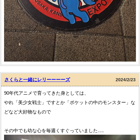
大阪・関西万博の「ミャクミャク様」です。
2024年も推しが活躍しそうな年で嬉しいです
さくらと一緒にレリーーーーズ
2024/2/23
90年代アニメで育ってきた身としては、
やれ「美少女戦士」ですとか「ポケットの中のモンスター」な
どなど大好物なもので
その中でも幼な心を毎週くすぐっていました
「カードキャプターさくら」の『25周年記念展』に行ってまい