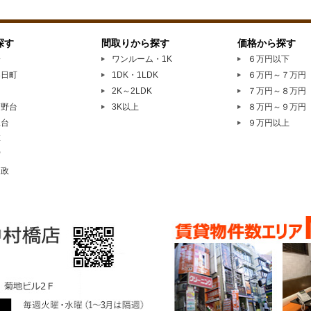
探す
間取りから探す
価格から探す
橋
ワンルーム・1K
６万円以下
春日町
1DK・1LDK
６万円～７万円
園
2K～2LDK
７万円～８万円
高野台
3K以上
８万円～９万円
見台
９万円以上
草
宮
家政