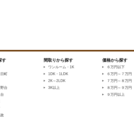
探す
間取りから探す
価格から探す
橋
ワンルーム・1K
６万円以下
春日町
1DK・1LDK
６万円～７万円
園
2K～2LDK
７万円～８万円
高野台
3K以上
８万円～９万円
見台
９万円以上
草
宮
家政