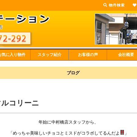
物件検索
お気に入り物件
スタッフ紹介
お客様の声
会社概要
ブログ
マルコリーニ
年始に中村橋店スタッフから、
「めっちゃ美味しいチョコとミスドがコラボしてるんだよ
」