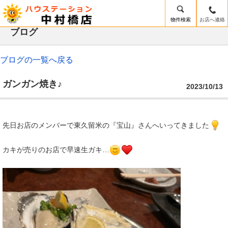
ガンガン焼き♪｜中村橋の賃貸は賃貸スタジオ中村橋店
物件検索
お店へ連絡
/mobile_img/head-logo.png
ブログ
ブログの一覧へ戻る
ガンガン焼き♪
2023/10/13
先日お店のメンバーで東久留米の『宝山』さんへいってきました
カキが売りのお店で早速生ガキ…