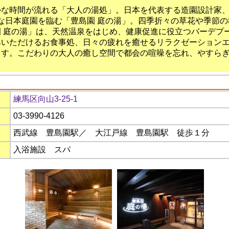
かな時間が流れる「大人の湯処」。日本を代表する造園設計家
清閑な日本庭園を臨む「豊島園 庭の湯」。四季折々の草花や季節
 庭の湯」は、天然温泉をはじめ、健康促進に役立つバーデプ
みいただけるお食事処、日々の疲れを癒せるリラクゼーション
ます。こだわりの大人の癒し空間で都会の喧噪を忘れ、やすら
練馬区向山3-25-1
03-3990-4126
西武線 豊島園駅／ 大江戸線 豊島園駅 徒歩１分
入浴施設 スパ