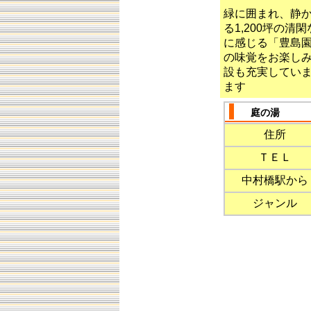
緑に囲まれ、静
る1,200坪の
に感じる「豊島園
の味覚をお楽し
設も充実してい
ます
庭の湯
住所
ＴＥＬ
中村橋駅から
ジャンル