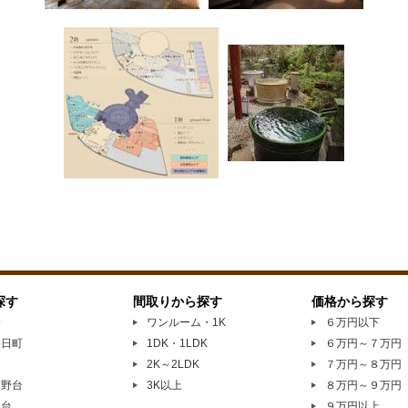
探す
間取りから探す
価格から探す
橋
ワンルーム・1K
６万円以下
春日町
1DK・1LDK
６万円～７万円
園
2K～2LDK
７万円～８万円
高野台
3K以上
８万円～９万円
見台
９万円以上